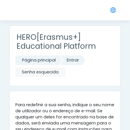
Ir para o conteúdo principal
HERO[Erasmus+]
Educational Platform
Página principal
Entrar
Senha esquecida
Para redefinir a sua senha, indique o seu nome
de utilizador ou o endereço de e-mail. Se
qualquer um deles for encontrado na base de
dados, será enviada uma mensagem para o
seu endereço de e-mail com instruções para