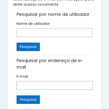
obter acesso novamente.
Pesquisar por nome de utilizador
Nome de utilizador
Pesquisar por endereço de e-
mail
E-mail